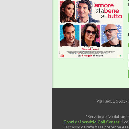
Via Redi, 1 56017
*Servizio attivo dal lune
Costi del servizio Call Center:
il co
l'accesso da rete fissa potrebbe esse