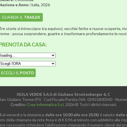
Nazione e Anno:
Italia, 2026
GUARDA IL
TRAILER
Tre storie si intrecciano tra equivoci, vecchie ferite e nuove scoperte, ri
forme - possa sorprendere, guarire e trasformare profondamente le nostr
PRENOTA
DA CASA:
SCEGLI IL
POSTO
ISOLA VERDE S.A.S di Giuliano Streitenberger & C
 San Giuliano Terme (PI) - Cod Fiscale/Partita IVA: 02455800540 - Num
Credits:
Crea Informatica S.r.l.
2026 © Tutti i diritti riservati.
dì al venerdì e la domenica
dalle ore 10.00 alle ore 20.00
, il sabato
dalle 
sto della chiamata da rete fissa è di € 0,96 al minuto con addebito alla ris
re necessario richiedere l'abilitazione chiamando il numero clienti del pro