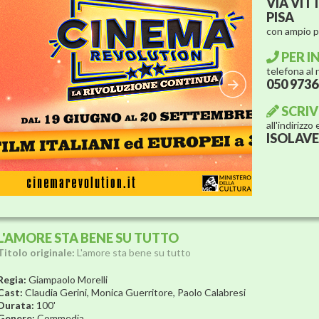
VIA VIT
PISA
con ampio 
PER I
telefona al
050 973
SCRIV
all'indirizzo
ISOLAV
L'AMORE STA BENE SU TUTTO
Titolo originale:
L'amore sta bene su tutto
Regia:
Giampaolo Morelli
Cast:
Claudia Gerini, Monica Guerritore, Paolo Calabresi
Durata:
100'
Genere:
Commedia