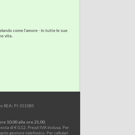
velando come l'amore - in tutte le sue
e vite.
ero REA: PI-251085
ore 10.00 alle ore 21.00
.
posta di € 0,12. Prezzi IVA inclusa. Per
prio gestore telefonico. Per cellulari