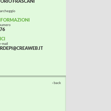
TORIO FRASCANI
parcheggio
NFORMAZIONI
 numero
676
ICI
 e-mail
ERDEPI@CREAWEB.IT
‹ back